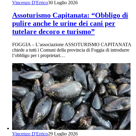
Vincenzo D'Errico
30 Luglio 2026
Assoturismo Capitanata: “Obbligo di
pulire anche le urine dei cani per
tutelare decoro e turismo”
FOGGIA – L’associazione ASSOTURISMO CAPITANATA
chiede a tutti i Comuni della provincia di Foggia di introdurre
l’obbligo per i proprietari…
Vincenzo D'Errico
29 Luglio 2026