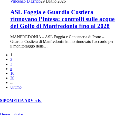
Vincenzo D'Errico
29 Luglio 2026
ASL Foggia e Guardia Costiera
rinnovano l’intesa: controlli sulle acque
del Golfo di Manfredonia fino al 2028
MANFREDONIA – ASL Foggia e Capitaneria di Porto –
Guardia Costiera di Manfredonia hanno rinnovato l’accordo per
il monitoraggio delle…
1
2
3
»
10
20
...
Ultimo
© Copyright 2026, All Rights Reserved | foggiareporter.it by
SIPOMEDIA ADV srls
| P.iva 04409080712 - Supplemento della
testata giornalistica ilsipontino.net - Reg. Tribunale Foggia n. 532/2007
- Direttore: Luca Pernice -- Stock Photos provided by our partner
Depositphotos