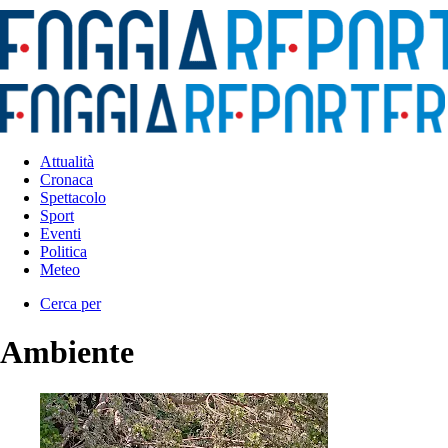
Attualità
Cronaca
Spettacolo
Sport
Eventi
Politica
Meteo
Cerca per
Ambiente