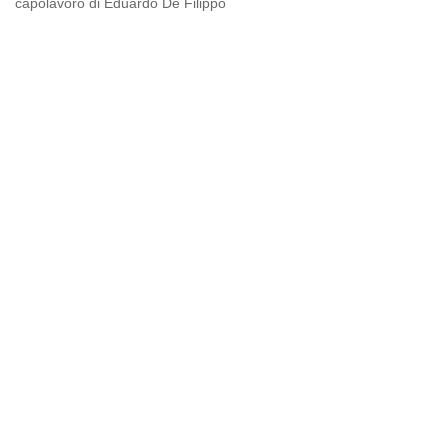
capolavoro di Eduardo De Filippo