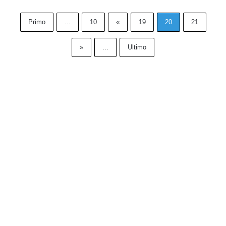
Primo
...
10
«
19
20
21
»
...
Ultimo