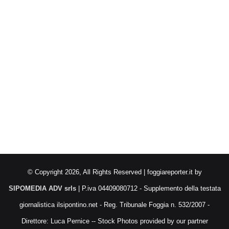
© Copyright 2026, All Rights Reserved | foggiareporter.it by
SIPOMEDIA ADV srls
| P.iva 04409080712 - Supplemento della testata
giornalistica ilsipontino.net - Reg. Tribunale Foggia n. 532/2007 -
Direttore: Luca Pernice -- Stock Photos provided by our partner