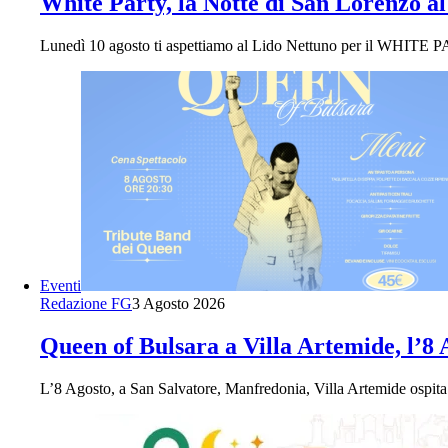
White Party, la Notte di San Lorenzo al
Lunedì 10 agosto ti aspettiamo al Lido Nettuno per il WHITE P
Eventi
Redazione FG
3 Agosto 2026
Queen of Bulsara a Villa Artemide, l’8
L’8 Agosto, a San Salvatore, Manfredonia, Villa Artemide ospita 