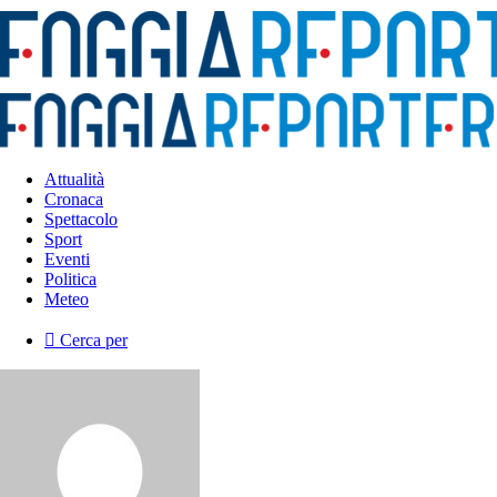
Attualità
Cronaca
Spettacolo
Sport
Eventi
Politica
Meteo
Cerca per