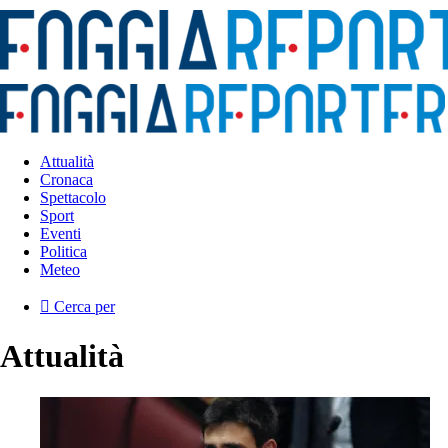
Attualità
Cronaca
Spettacolo
Sport
Eventi
Politica
Meteo
Cerca per
Attualità