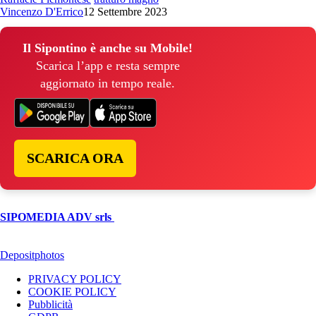
Vincenzo D'Errico
12 Settembre 2023
Il Sipontino è anche su Mobile!
Scarica l’app e resta sempre
aggiornato in tempo reale.
SCARICA ORA
© Copyright 2026, All Rights Reserved | foggiareporter.it by
SIPOMEDIA ADV srls
| P.iva 04409080712 - Supplemento della
testata giornalistica ilsipontino.net - Reg. Tribunale Foggia n. 532/2007
- Direttore: Luca Pernice -- Stock Photos provided by our partner
Depositphotos
PRIVACY POLICY
COOKIE POLICY
Pubblicità