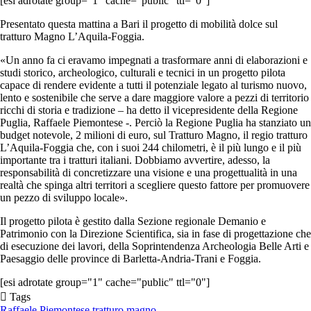
[esi adrotate group="1" cache="public" ttl="0"]
Presentato questa mattina a Bari il progetto di mobilità dolce sul
tratturo Magno L’Aquila-Foggia.
«Un anno fa ci eravamo impegnati a trasformare anni di elaborazioni e
studi storico, archeologico, culturali e tecnici in un progetto pilota
capace di rendere evidente a tutti il potenziale legato al turismo nuovo,
lento e sostenibile che serve a dare maggiore valore a pezzi di territorio
ricchi di storia e tradizione – ha detto il vicepresidente della Regione
Puglia, Raffaele Piemontese -. Perciò la Regione Puglia ha stanziato un
budget notevole, 2 milioni di euro, sul Tratturo Magno, il regio tratturo
L’Aquila-Foggia che, con i suoi 244 chilometri, è il più lungo e il più
importante tra i tratturi italiani. Dobbiamo avvertire, adesso, la
responsabilità di concretizzare una visione e una progettualità in una
realtà che spinga altri territori a scegliere questo fattore per promuovere
un pezzo di sviluppo locale».
Il progetto pilota è gestito dalla Sezione regionale Demanio e
Patrimonio con la Direzione Scientifica, sia in fase di progettazione che
di esecuzione dei lavori, della Soprintendenza Archeologia Belle Arti e
Paesaggio delle province di Barletta-Andria-Trani e Foggia.
[esi adrotate group="1" cache="public" ttl="0"]
Tags
Raffaele Piemontese
tratturo magno