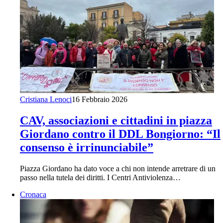
Cristiana Lenoci
16 Febbraio 2026
CAV, associazioni e cittadini in piazza
Giordano contro il DDL Bongiorno: “Il
consenso è irrinunciabile”
Piazza Giordano ha dato voce a chi non intende arretrare di un
passo nella tutela dei diritti. I Centri Antiviolenza…
Cronaca