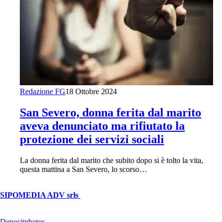
Redazione FG
18 Ottobre 2024
San Severo, donna ferita dal marito
aveva denunciato ma rifiutato la
protezione dei servizi sociali
La donna ferita dal marito che subito dopo si è tolto la vita,
questa mattina a San Severo, lo scorso…
© Copyright 2026, All Rights Reserved | foggiareporter.it by
SIPOMEDIA ADV srls
| P.iva 04409080712 - Supplemento della
testata giornalistica ilsipontino.net - Reg. Tribunale Foggia n. 532/2007
- Direttore: Luca Pernice -- Stock Photos provided by our partner
Depositphotos