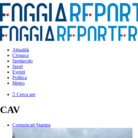
Attualità
Cronaca
Spettacolo
Sport
Eventi
Politica
Meteo
Cerca per
CAV
Comunicati Stampa