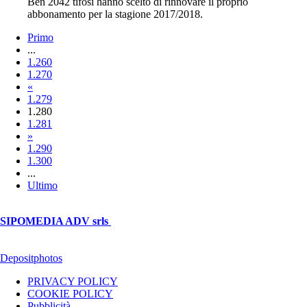
Ben 2042 tifosi hanno scelto di rinnovare il proprio
abbonamento per la stagione 2017/2018.
Primo
...
1.260
1.270
«
1.279
1.280
1.281
»
1.290
1.300
...
Ultimo
© Copyright 2026, All Rights Reserved | foggiareporter.it by
SIPOMEDIA ADV srls
| P.iva 04409080712 - Supplemento della
testata giornalistica ilsipontino.net - Reg. Tribunale Foggia n. 532/2007
- Direttore: Luca Pernice -- Stock Photos provided by our partner
Depositphotos
PRIVACY POLICY
COOKIE POLICY
Pubblicità