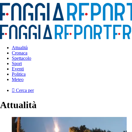
Attualità
Cronaca
Spettacolo
Sport
Eventi
Politica
Meteo
Cerca per
Attualità