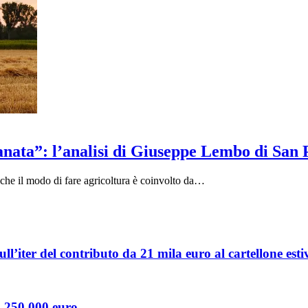
anata”: l’analisi di Giuseppe Lembo di San P
he il modo di fare agricoltura è coinvolto da…
l’iter del contributo da 21 mila euro al cartellone esti
1.250.000 euro