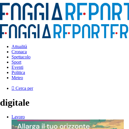
Attualità
Cronaca
Spettacolo
Sport
Eventi
Politica
Meteo
Cerca per
digitale
Lavoro