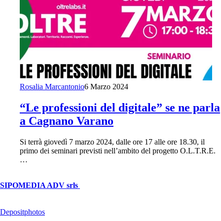
Rosalia Marcantonio
6 Marzo 2024
“Le professioni del digitale” se ne parla
a Cagnano Varano
Si terrà giovedì 7 marzo 2024, dalle ore 17 alle ore 18.30, il
primo dei seminari previsti nell’ambito del progetto O.L.T.R.E.
…
© Copyright 2026, All Rights Reserved | foggiareporter.it by
SIPOMEDIA ADV srls
| P.iva 04409080712 - Supplemento della
testata giornalistica ilsipontino.net - Reg. Tribunale Foggia n. 532/2007
- Direttore: Luca Pernice -- Stock Photos provided by our partner
Depositphotos