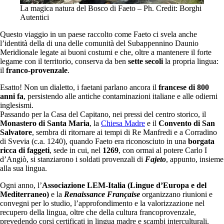
La magica natura del Bosco di Faeto – Ph. Credit: Borghi
Autentici
Questo viaggio in un paese raccolto come Faeto ci svela anche
l’identità della di una delle comunità del Subappennino Daunio
Meridionale legate ai buoni costumi e che, oltre a mantenere il forte
legame con il territorio, conserva da ben
sette secoli
la propria lingua:
il
franco-provenzale
.
Esatto! Non un dialetto, i faetani parlano ancora il
francese di 800
anni fa
, persistendo alle antiche contaminazioni italiane e alle odierni
inglesismi.
Passando per la Casa del Capitano, nei pressi del centro storico, il
Monastero di Santa Maria
, la
Chiesa Madre
e il
Convento di
San
Salvatore
, sembra di ritornare ai tempi di Re Manfredi e a Corradino
di Svevia (c.a. 1240), quando Faeto era riconosciuto in una
borgata
ricca di faggeti
, sede in cui, nel
1269
, con ormai al potere Carlo I
d’Angiò, si stanziarono i soldati provenzali di
Fajeto
, appunto, insieme
alla sua lingua.
Ogni anno, l’
Associazione LEM-Italia (Lingue d’Europa e del
Mediterraneo)
e la
Renaissance Française
organizzano riunioni e
convegni per lo studio, l’approfondimento e la valorizzazione nel
recupero della lingua, oltre che della cultura francoprovenzale,
prevedendo corsi certificati in lingua madre e scambi interculturali.