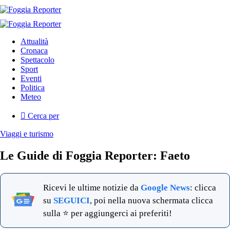
Attualità
Cronaca
Spettacolo
Sport
Eventi
Politica
Meteo
Cerca per
Viaggi e turismo
Le Guide di Foggia Reporter: Faeto
Ricevi le ultime notizie da
Google News
: clicca
su
SEGUICI
, poi nella nuova schermata clicca
sulla ⭐ per aggiungerci ai preferiti!