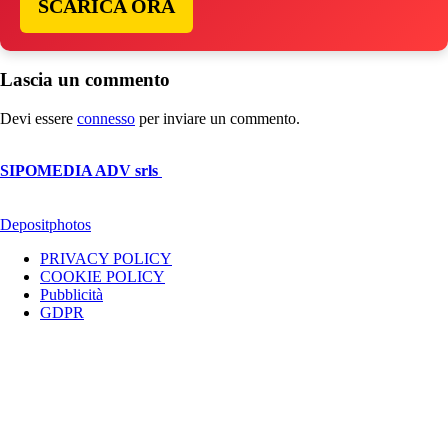
SCARICA ORA
Lascia un commento
Devi essere
connesso
per inviare un commento.
© Copyright 2026, All Rights Reserved | foggiareporter.it by
SIPOMEDIA ADV srls
| P.iva 04409080712 - Supplemento della
testata giornalistica ilsipontino.net - Reg. Tribunale Foggia n. 532/2007
- Direttore: Luca Pernice -- Stock Photos provided by our partner
Depositphotos
PRIVACY POLICY
COOKIE POLICY
Pubblicità
GDPR