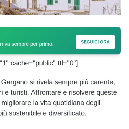
SEGUICI ORA
arriva sempre per primo.
"1" cache="public" ttl="0"]
l Gargano si rivela sempre più carente,
 e turisti. Affrontare e risolvere queste
igliorare la vita quotidiana degli
ù sostenibile e diversificato.