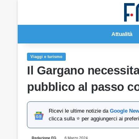
Attualità
Viaggi e turismo
Il Gargano necessita
pubblico al passo co
Ricevi le ultime notizie da
Google Ne
clicca sulla ⭐ per aggiungerci ai preferi
Redazione FG
6 Marzo 2024