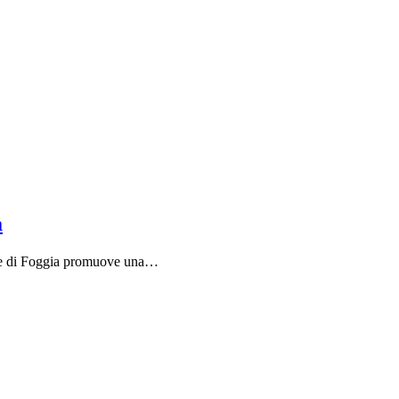
a
iale di Foggia promuove una…