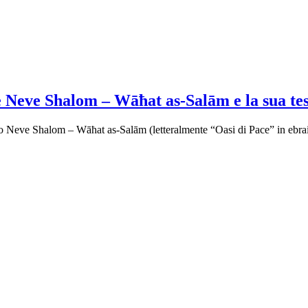
se Neve Shalom – Wāħat as-Salām e la sua t
ivo Neve Shalom – Wāħat as-Salām (letteralmente “Oasi di Pace” in ebr