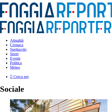
Attualità
Cronaca
Spettacolo
Sport
Eventi
Politica
Meteo
Cerca per
Sociale