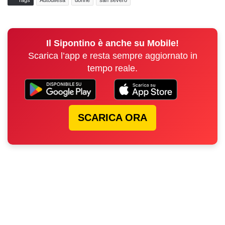
Tags
Autodifesa
donne
san severo
Il Sipontino è anche su Mobile!
Scarica l’app e resta sempre aggiornato in
tempo reale.
SCARICA ORA