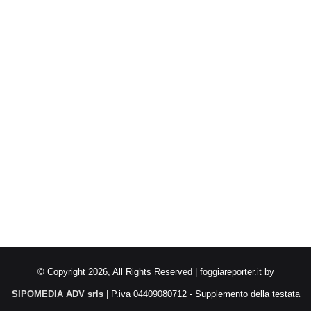
© Copyright 2026, All Rights Reserved | foggiareporter.it by
SIPOMEDIA ADV srls
| P.iva 04409080712 - Supplemento della testata