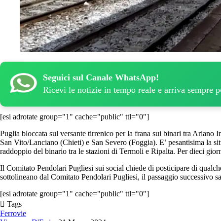
Seguici sul Canale WhatsApp!
Ricevi le notizie in tempo reale e arriva sempre 
[esi adrotate group="1" cache="public" ttl="0"]
Puglia bloccata sul versante tirrenico per la frana sui binari tra Ariano I
San Vito/Lanciano (Chieti) e San Severo (Foggia). E’ pesantisima la situa
raddoppio del binario tra le stazioni di Termoli e Ripalta. Per dieci gior
Il Comitato Pendolari Pugliesi sui social chiede di posticipare di qualch
sottolineano dal Comitato Pendolari Pugliesi, il passaggio successivo sa
[esi adrotate group="1" cache="public" ttl="0"]
Tags
Ferrovie