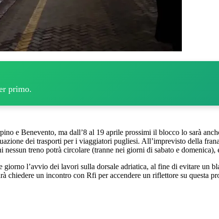
per primo.
rpino e Benevento, ma dall’8 al 19 aprile prossimi il blocco lo sarà anche s
zione dei trasporti per i viaggiatori pugliesi. All’imprevisto della fran
ni nessun treno potrà circolare (tranne nei giorni di sabato e domenica), 
e giorno l’avvio dei lavori sulla dorsale adriatica, al fine di evitare u
rà chiedere un incontro con Rfi per accendere un riflettore su questa pro