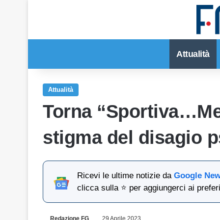
Attualità
Attualità
Torna “Sportiva…Me
stigma del disagio p
Ricevi le ultime notizie da
Google Ne
clicca sulla ⭐ per aggiungerci ai preferi
Redazione FG
29 Aprile 2023