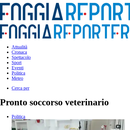
Attualità
Cronaca
Spettacolo
Sport
Eventi
Politica
Meteo
Cerca per
Pronto soccorso veterinario
Politica