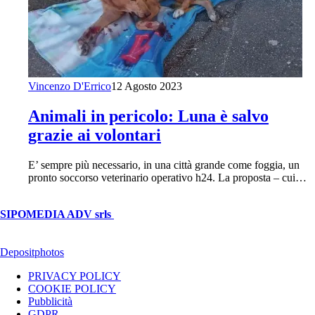
Vincenzo D'Errico
12 Agosto 2023
Animali in pericolo: Luna è salvo
grazie ai volontari
E’ sempre più necessario, in una città grande come foggia, un
pronto soccorso veterinario operativo h24. La proposta – cui…
© Copyright 2026, All Rights Reserved | foggiareporter.it by
SIPOMEDIA ADV srls
| P.iva 04409080712 - Supplemento della
testata giornalistica ilsipontino.net - Reg. Tribunale Foggia n. 532/2007
- Direttore: Luca Pernice -- Stock Photos provided by our partner
Depositphotos
PRIVACY POLICY
COOKIE POLICY
Pubblicità
GDPR