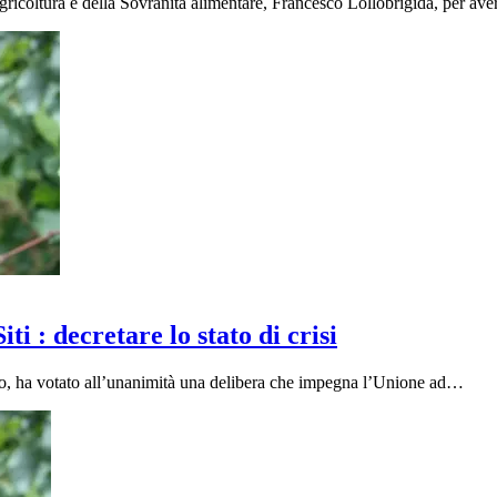
gricoltura e della Sovranità alimentare, Francesco Lollobrigida, per ave
i : decretare lo stato di crisi
rso, ha votato all’unanimità una delibera che impegna l’Unione ad…