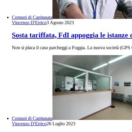
Comuni di Capitanata
Vincenzo D'Errico
3 Agosto 2023
Sosta tariffata, FdI appoggia le istanze 
Non si placa il caso parcheggi a Foggia. La nuova società 
Comuni di Capitanata
Vincenzo D'Errico
26 Luglio 2023