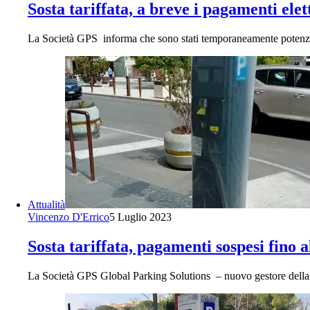
Sosta tariffata, a breve i pagamenti elet
La Società GPS informa che sono stati temporaneamente potenziati 
Attualità
Vincenzo D'Errico
5 Luglio 2023
Sosta tariffata, pagamenti sospesi fino a
La Società GPS Global Parking Solutions – nuovo gestore della so