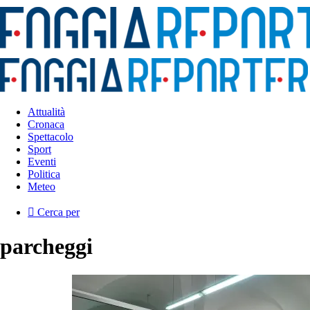
Attualità
Cronaca
Spettacolo
Sport
Eventi
Politica
Meteo
Cerca per
parcheggi