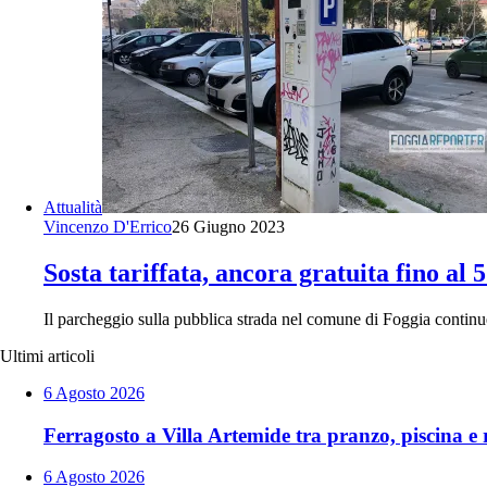
Attualità
Vincenzo D'Errico
26 Giugno 2023
Sosta tariffata, ancora gratuita fino al 5
Il parcheggio sulla pubblica strada nel comune di Foggia continu
Ultimi articoli
6 Agosto 2026
Ferragosto a Villa Artemide tra pranzo, piscina e r
6 Agosto 2026