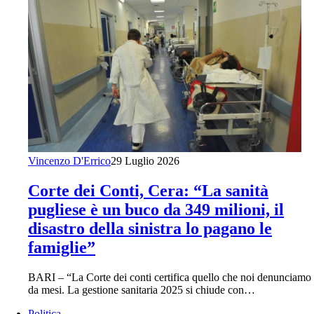
Vincenzo D'Errico
29 Luglio 2026
Corte dei Conti, Cera: “La sanità
pugliese è un buco da 349 milioni, il
disastro della sinistra lo pagano le
famiglie”
BARI – “La Corte dei conti certifica quello che noi denunciamo
da mesi. La gestione sanitaria 2025 si chiude con…
Politica