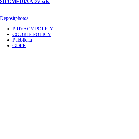
SIPOMEDIA ADV srls
| P.iva 04409080712 - Supplemento della
testata giornalistica ilsipontino.net - Reg. Tribunale Foggia n. 532/2007
- Direttore: Luca Pernice -- Stock Photos provided by our partner
Depositphotos
PRIVACY POLICY
COOKIE POLICY
Pubblicità
GDPR