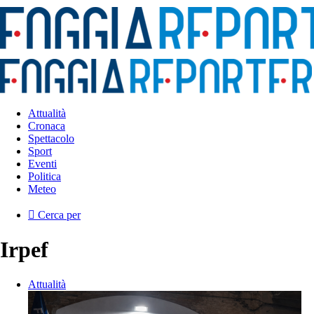
Attualità
Cronaca
Spettacolo
Sport
Eventi
Politica
Meteo
Cerca per
Irpef
Attualità