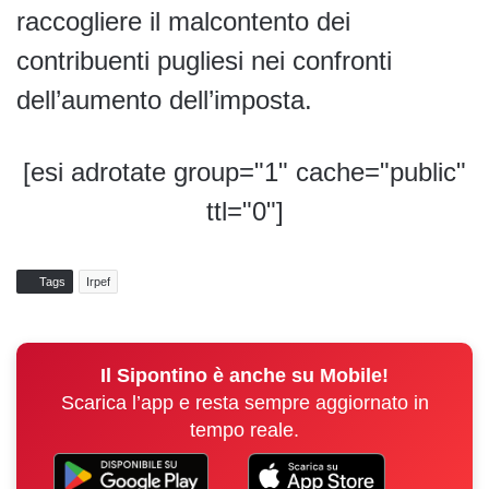
raccogliere il malcontento dei
contribuenti pugliesi nei confronti
dell’aumento dell’imposta.
[esi adrotate group="1" cache="public"
ttl="0"]
Tags
Irpef
Il Sipontino è anche su Mobile!
Scarica l’app e resta sempre aggiornato in
tempo reale.