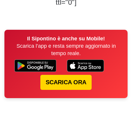
ttl="0"]
Il Sipontino è anche su Mobile!
Scarica l’app e resta sempre aggiornato in
tempo reale.
SCARICA ORA