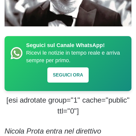
Seguici sul Canale WhatsApp!
Ricevi le notizie in tempo reale e arriva
sempre per primo.
SEGUICI ORA
[esi adrotate group="1" cache="public"
ttl="0"]
Nicola Prota entra nel direttivo