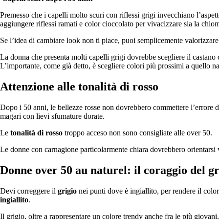
Premesso che i capelli molto scuri con riflessi grigi invecchiano l’aspet
aggiungere riflessi ramati e color cioccolato per vivacizzare sia la chio
Se l’idea di cambiare look non ti piace, puoi semplicemente valorizzare
La donna che presenta molti capelli grigi dovrebbe scegliere il castano 
L’importante, come già detto, è scegliere colori più prossimi a quello na
Attenzione alle tonalità di rosso
Dopo i 50 anni, le bellezze rosse non dovrebbero commettere l’errore di
magari con lievi sfumature dorate.
Le
tonalità di rosso
troppo acceso non sono consigliate alle over 50.
Le donne con carnagione particolarmente chiara dovrebbero orientarsi 
Donne over 50 au naturel: il coraggio del gr
Devi correggere il
grigio
nei punti dove è ingiallito, per rendere il c
ingiallito
.
Il grigio, oltre a rappresentare un colore trendy anche fra le più giova