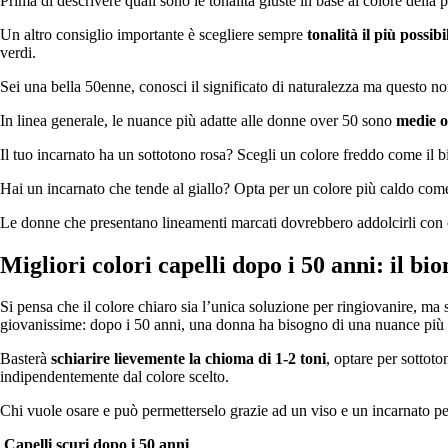
Prima di descrivere quali sono le tonalità giuste in base al colore della p
Un altro consiglio importante è scegliere sempre
tonalità il più possibi
verdi.
Sei una bella 50enne, conosci il significato di naturalezza ma questo non
In linea generale, le nuance più adatte alle donne over 50 sono
medie o
Il tuo incarnato ha un sottotono rosa? Scegli un colore freddo come il b
Hai un incarnato che tende al giallo? Opta per un colore più caldo co
Le donne che presentano lineamenti marcati dovrebbero addolcirli con col
Migliori colori capelli dopo i 50 anni: il bi
Si pensa che il colore chiaro sia l’unica soluzione per ringiovanire, ma s
giovanissime: dopo i 50 anni, una donna ha bisogno di una nuance più d
Basterà
schiarire lievemente la chioma di 1-2 toni
, optare per sottoto
indipendentemente dal colore scelto.
Chi vuole osare e può permetterselo grazie ad un viso e un incarnato per
Capelli scuri dopo i 50 anni