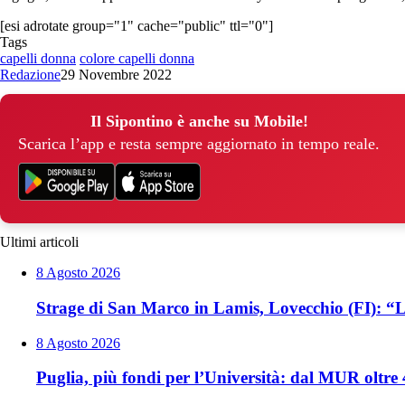
[esi adrotate group="1" cache="public" ttl="0"]
Tags
capelli donna
colore capelli donna
Redazione
29 Novembre 2022
Il Sipontino è anche su Mobile!
Scarica l’app e resta sempre aggiornato in tempo reale.
Ultimi articoli
8 Agosto 2026
Strage di San Marco in Lamis, Lovecchio (FI): “La 
8 Agosto 2026
Puglia, più fondi per l’Università: dal MUR oltre 4