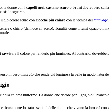
to, le donne con i
capelli neri, castano scuro o bruni
dovrebbero schiar
ma sia lo sguardo.
 il tuo colore scuro con
ciocche più chiare
con la tecnica del
fallayage
.
cenere o chiaro (dal noce all’acero). Tonalità come il fumé opaco o il me
turale.
 ravvivare il colore per renderlo più luminoso. Al contrario, dovrebber
verso il
rosso ambrato
che rende più luminosa la pelle in modo natural
igio
olore della chioma uniforme. La donna che decide per il grigio o il bia
ni, è sicuramente lo status symbol delle donne che vivono la loro età con