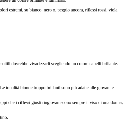
tenere un colore brillante e luminoso.
ri estremi, su bianco, nero o, peggio ancora, riflessi rossi, viola,
ttili dovrebbe vivacizzarli scegliendo un colore capelli brillante.
 Le tonalità bionde troppo brillanti sono più adatte alle giovani e
Sappi che i
riflessi
giusti ringiovaniscono sempre il viso di una donna,
tino.