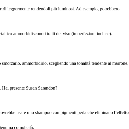
irli leggermente rendendoli più luminosi. Ad esempio, potrebbero
tallico ammorbidiscono i tratti del viso (imperfezioni incluse).
o smorzarlo, ammorbidirlo, scegliendo una tonalità tendente al marrone,
e. Hai presente Susan Sarandon?
nco dovrebbe usare uno shampoo con pigmenti perla che eliminano
l’effetto
 genuina complicità.