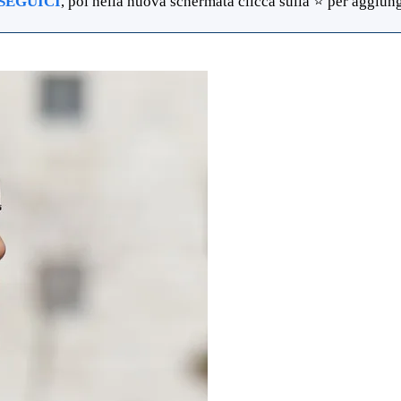
SEGUICI
, poi nella nuova schermata clicca sulla ⭐ per aggiunge