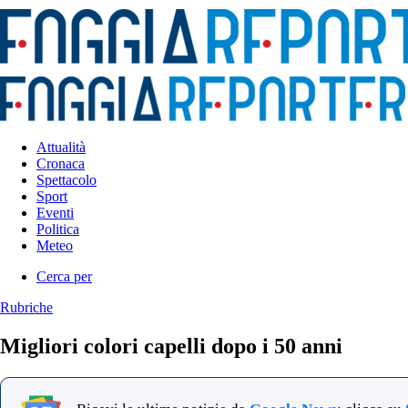
Attualità
Cronaca
Spettacolo
Sport
Eventi
Politica
Meteo
Cerca per
Rubriche
Migliori colori capelli dopo i 50 anni