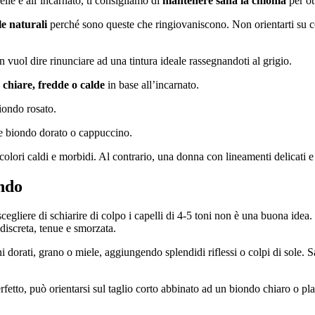
elle e all’incarnato, ti consigliamo di
mantenere sana la chioma
per ot
le naturali
perché sono queste che ringiovaniscono. Non orientarti su colo
 vuol dire rinunciare ad una tintura ideale rassegnandoti al grigio.
 chiare, fredde o calde
in base all’incarnato.
iondo rosato.
me biondo dorato o cappuccino.
ori caldi e morbidi. Al contrario, una donna con lineamenti delicati e so
ondo
cegliere di schiarire di colpo i capelli di 4-5 toni non è una buona idea.
iscreta, tenue e smorzata.
ni dorati, grano o miele, aggiungendo splendidi riflessi o colpi di sole. 
fetto, può orientarsi sul taglio corto abbinato ad un biondo chiaro o pla