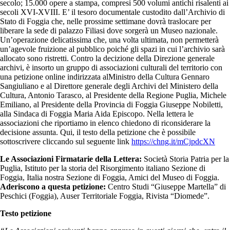
secolo; 15.000 opere a stampa, compresi 500 volumi antichi risalenti ai
secoli XVI-XVIII. E’ il tesoro documentale custodito dall’Archivio di
Stato di Foggia che, nelle prossime settimane dovrà traslocare per
liberare la sede di palazzo Filiasi dove sorgerà un Museo nazionale.
Un’operazione delicatissima che, una volta ultimata, non permetterà
un’agevole fruizione al pubblico poiché gli spazi in cui l’archivio sarà
allocato sono ristretti. Contro la decizione della Direzione generale
archivi, è insorto un gruppo di associazioni culturali del territorio con
una petizione online indirizzata alMinistro della Cultura Gennaro
Sangiuliano e al Direttore generale degli Archivi del Ministero della
Cultura, Antonio Tarasco, al Presidente della Regione Puglia, Michele
Emiliano, al Presidente della Provincia di Foggia Giuseppe Nobiletti,
alla Sindaca di Foggia Maria Aida Episcopo. Nella lettera le
associazioni che riportiamo in elenco chiedono di riconsiderare la
decisione assunta. Qui, il testo della petizione che è possibile
sottoscrivere cliccando sul seguente link
https://chng.it/mCjpdcXN
Le Associazioni Firmatarie della Lettera:
Società Storia Patria per la
Puglia, Istituto per la storia del Risorgimento italiano Sezione di
Foggia, Italia nostra Sezione di Foggia, Amici del Museo di Foggia.
Aderiscono a questa petizione:
Centro Studi “Giuseppe Martella” di
Peschici (Foggia), Auser Territoriale Foggia, Rivista “Diomede”.
Testo petizione