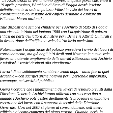
“Le Associazioni scriventi hanno appreso in questi giorni che, entro il
19 aprile prossimo, l’Archivio di Stato di Foggia dovrà lasciare
definitivamente la sede di palazzo Filiasi in vista dei lavori di
completamento del restauro dell’edificio destinato a ospitare un
istituendo Museo nazionale.
Tale disposizione sembra chiudere per l’Archivio di Stato di Foggia
una vicenda iniziata nel lontano 1988 con l’acquisizione di palazzo
Filiasi da parte dell’allora Ministero per i Beni e le Attività Culturali e
la destinazione dell’edificio a sede dell’Archivio medesimo.
Naturalmente l’acquisizione del palazzo prevedeva l’avvio dei lavori di
consolidamento, ma già dagli inizi degli anni Novanta la nuova sede
favorì un notevole ampliamento delle attività istituzionali dell’Archivio
e migliorò i servizi destinati alla cittadinanza.
I lavori di consolidamento sarebbero venuti dopo – dalla fine di quel
decennio – con sacrifici anche notevoli per il personale impegnato,
comunque, nei servizi al pubblico.
Giova ricordare che i finanziamenti dei lavori di restauro previsti dalla
Direzione Generale Archivi furono utilizzati con successo fino a
quando l’Archivio poté gestire direttamente le procedure di appalto e
esecuzione dei lavori con il supporto di tecnici della Direzione
Generale. Così nel 2007 si giunse al consolidamento dell’intero
edificio e al completamento del piano terreno. Quando, però, la