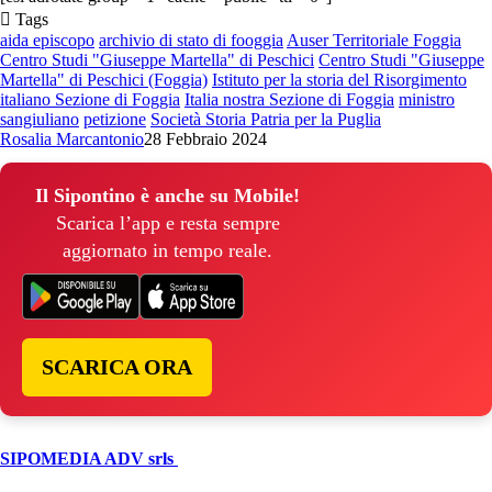
Tags
aida episcopo
archivio di stato di fooggia
Auser Territoriale Foggia
Centro Studi "Giuseppe Martella" di Peschici
Centro Studi "Giuseppe
Martella" di Peschici (Foggia)
Istituto per la storia del Risorgimento
italiano Sezione di Foggia
Italia nostra Sezione di Foggia
ministro
sangiuliano
petizione
Società Storia Patria per la Puglia
Rosalia Marcantonio
28 Febbraio 2024
Il Sipontino è anche su Mobile!
Scarica l’app e resta sempre
aggiornato in tempo reale.
SCARICA ORA
© Copyright 2026, All Rights Reserved | foggiareporter.it by
SIPOMEDIA ADV srls
| P.iva 04409080712 - Supplemento della
testata giornalistica ilsipontino.net - Reg. Tribunale Foggia n. 532/2007