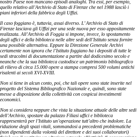
nostro Paese non mancano episodi analoghi. Tra essi, per esempio,
quello relativo all’Archivio di Stato di Firenze che nel 1988 lasciò i
piani inferiori della fabbrica degli Uffizi.
Il caso foggiano è, tuttavia, assai diverso. L’ Archivio di Stato di
Firenze lasciava gli Uffizi per una sede nuova per esso appositamente
realizzata. All’Archivio di Foggia si impone, invece, lo spostamento
degli uffici e della biblioteca nelle altre sedi dell’Istituto senza fornire
una possibile alternativa. Eppure la Direzione Generale Archivi
certamente non ignora che l’Istituto foggiano ha i depositi di tutte le
sedi stracolmi di documentazione a partire dal dodicesimo secolo e
neanche che la sua biblioteca custodisce un patrimonio bibliografico
di rilievo di circa 15.000 opere a stampa compresi 500 volumi antichi
risalenti ai secoli XVI-XVIII.
Non si tiene in alcun conto, poi, che tali opere sono state inserite nel
progetto del Sistema Bibliografico Nazionale e, quindi, sono state
messe a disposizione della collettività con cospicui investimenti
economici.
Non si considera neppure che vista la situazione attuale delle altre sedi
dell’Archivio, spostare da palazzo Filiasi uffici e biblioteca
rappresenterà per l’Istituto un’operazione tutt’altro che indolore. La
riduzione degli spazi vitali, sommandosi a precedenti problematiche
(non dipendenti dalla volontà del direttore e dei suoi collaboratori)