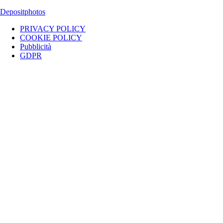
- Direttore: Luca Pernice -- Stock Photos provided by our partner
Depositphotos
PRIVACY POLICY
COOKIE POLICY
Pubblicità
GDPR