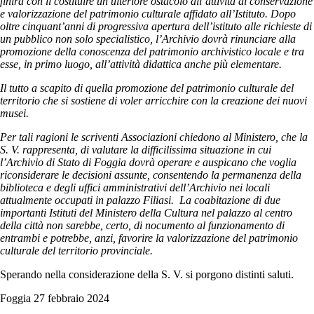
finirà con il costituire un ulteriore ostacolo all’attività di conservazione
e valorizzazione del patrimonio culturale affidato all’Istituto. Dopo
oltre cinquant’anni di progressiva apertura dell’istituto alle richieste di
un pubblico non solo specialistico, l’Archivio dovrà rinunciare alla
promozione della conoscenza del patrimonio archivistico locale e tra
esse, in primo luogo, all’attività didattica anche più elementare.
Il tutto a scapito di quella promozione del patrimonio culturale del
territorio che si sostiene di voler arricchire con la creazione dei nuovi
musei.
Per tali ragioni le scriventi Associazioni chiedono al Ministero, che la
S. V. rappresenta, di valutare la difficilissima situazione in cui
l’Archivio di Stato di Foggia dovrà operare e auspicano che voglia
riconsiderare le decisioni assunte, consentendo la permanenza della
biblioteca e degli uffici amministrativi dell’Archivio nei locali
attualmente occupati in palazzo Filiasi. La coabitazione di due
importanti Istituti del Ministero della Cultura nel palazzo al centro
della città non sarebbe, certo, di nocumento al funzionamento di
entrambi e potrebbe, anzi, favorire la valorizzazione del patrimonio
culturale del territorio provinciale.
Sperando nella considerazione della S. V. si porgono distinti saluti.
Foggia 27 febbraio 2024