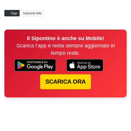
Tags
Industria felix
Il Sipontino è anche su Mobile!
Scarica l’app e resta sempre aggiornato in
tempo reale.
SCARICA ORA