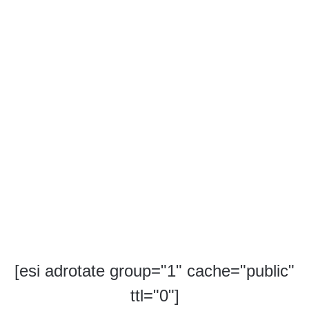
[esi adrotate group="1" cache="public"
ttl="0"]