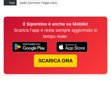
Tags
stadio Zaccheria. Foggia calcio
Il Sipontino è anche su Mobile!
Scarica l’app e resta sempre aggiornato in
tempo reale.
SCARICA ORA