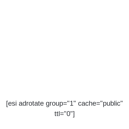
[esi adrotate group="1" cache="public"
ttl="0"]