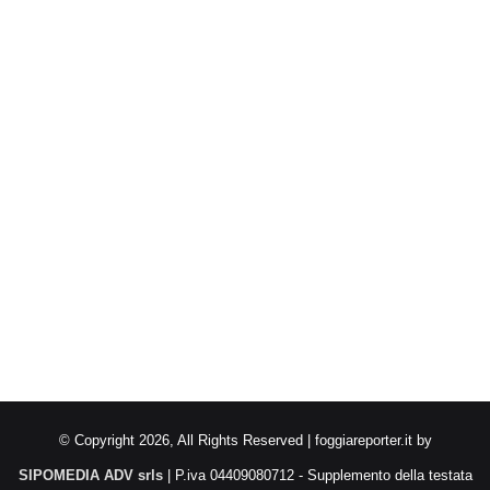
© Copyright 2026, All Rights Reserved | foggiareporter.it by
SIPOMEDIA ADV srls
| P.iva 04409080712 - Supplemento della testata