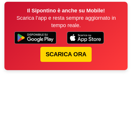
Il Sipontino è anche su Mobile!
Scarica l’app e resta sempre aggiornato in
tempo reale.
SCARICA ORA