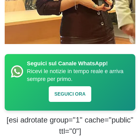
Seguici sul Canale WhatsApp!
Ricevi le notizie in tempo reale e arriva
sempre per primo.
SEGUICI ORA
[esi adrotate group="1" cache="public"
ttl="0"]