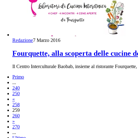
Redazione
7 Marzo 2016
Fourquette, alla scoperta delle cucine
Il Centro Interculturale Baobab, insieme al ristorante Fourquette,
Primo
...
240
250
«
258
259
260
»
270
...
Ultimo