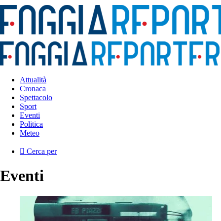
Attualità
Cronaca
Spettacolo
Sport
Eventi
Politica
Meteo
Cerca per
Eventi