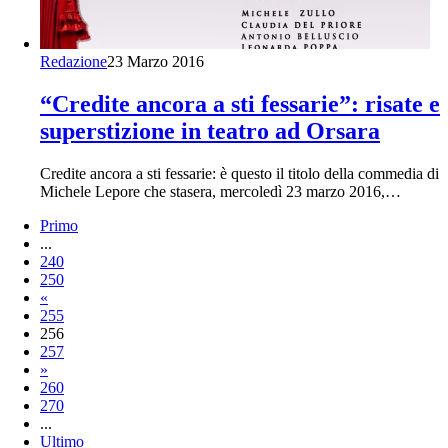
Redazione
23 Marzo 2016
“Credite ancora a sti fessarie”: risate e
superstizione in teatro ad Orsara
Credite ancora a sti fessarie: è questo il titolo della commedia di
Michele Lepore che stasera, mercoledì 23 marzo 2016,…
Primo
...
240
250
«
255
256
257
»
260
270
...
Ultimo