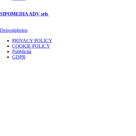
© Copyright 2026, All Rights Reserved | foggiareporter.it by
SIPOMEDIA ADV srls
| P.iva 04409080712 - Supplemento della
testata giornalistica ilsipontino.net - Reg. Tribunale Foggia n. 532/2007
- Direttore: Luca Pernice -- Stock Photos provided by our partner
Depositphotos
PRIVACY POLICY
COOKIE POLICY
Pubblicità
GDPR