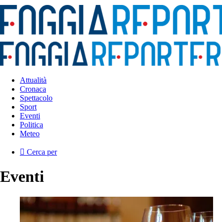
Attualità
Cronaca
Spettacolo
Sport
Eventi
Politica
Meteo
Cerca per
Eventi