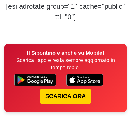
[esi adrotate group="1" cache="public"
ttl="0"]
Il Sipontino è anche su Mobile!
Scarica l’app e resta sempre aggiornato in
tempo reale.
SCARICA ORA