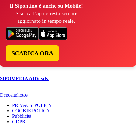
Il Sipontino è anche su Mobile!
Scarica l’app e resta sempre
aggiornato in tempo reale.
SCARICA ORA
© Copyright 2026, All Rights Reserved | foggiareporter.it by
SIPOMEDIA ADV srls
| P.iva 04409080712 - Supplemento della
testata giornalistica ilsipontino.net - Reg. Tribunale Foggia n. 532/2007
- Direttore: Luca Pernice -- Stock Photos provided by our partner
Depositphotos
PRIVACY POLICY
COOKIE POLICY
Pubblicità
GDPR