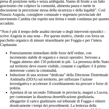
presa di posizione netta e senza ambiguità. Siamo di fronte a un fatto
gravissimo che colpisce la comunità, alimenta paura e mette in
discussione la percezione stessa della sicurezza e della legalità”. Così
Nunzio Angiola, consigliere comunale e segretario provinciale del
movimento Cambia che esprim una ferma e totale condanna per quanto
accaduto.
“Non è più il tempo delle analisi rinviate o degli interventi episodici –
scrive Angiola in una nota – Per questo motivo, chiedo con forza un
pacchetto organico di misure straordinarie per Foggia e per l’intera
Capitanata:
Potenziamento immediato delle forze dell’ordine, con
incremento stabile di organico e mezzi operativi. Servono a
Foggia almeno altri 150 poliziotti in più. La presenza dello Stato
sul territorio deve essere visibile, costante e capillare: è il primo
deterrente contro la criminalità.
Istituzione di una sezione “dedicata” della Direzione Distrettuale
Antimafia (DDA) sul territorio, per rafforzare l’azione
investigativa e accelerare il coordinamento tra procure e forze di
polizia.
Apertura di un secondo Tribunale in provincia, magari a Lucera,
per contrastare la disastrosa desertificazione giudiziaria,
alleggerire il carico giudiziario sul tribunale di Foggia e ridurre
drasticamente i tempi dei procedimenti. La lentezza della