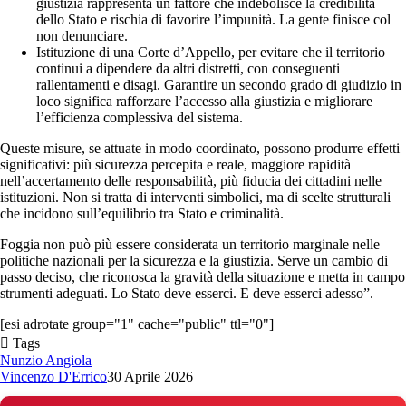
giustizia rappresenta un fattore che indebolisce la credibilità
dello Stato e rischia di favorire l’impunità. La gente finisce col
non denunciare.
Istituzione di una Corte d’Appello, per evitare che il territorio
continui a dipendere da altri distretti, con conseguenti
rallentamenti e disagi. Garantire un secondo grado di giudizio in
loco significa rafforzare l’accesso alla giustizia e migliorare
l’efficienza complessiva del sistema.
Queste misure, se attuate in modo coordinato, possono produrre effetti
significativi: più sicurezza percepita e reale, maggiore rapidità
nell’accertamento delle responsabilità, più fiducia dei cittadini nelle
istituzioni. Non si tratta di interventi simbolici, ma di scelte strutturali
che incidono sull’equilibrio tra Stato e criminalità.
Foggia non può più essere considerata un territorio marginale nelle
politiche nazionali per la sicurezza e la giustizia. Serve un cambio di
passo deciso, che riconosca la gravità della situazione e metta in campo
strumenti adeguati. Lo Stato deve esserci. E deve esserci adesso”.
[esi adrotate group="1" cache="public" ttl="0"]
Tags
Nunzio Angiola
Vincenzo D'Errico
30 Aprile 2026