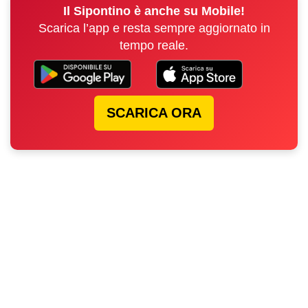
Il Sipontino è anche su Mobile!
Scarica l’app e resta sempre aggiornato in
tempo reale.
SCARICA ORA