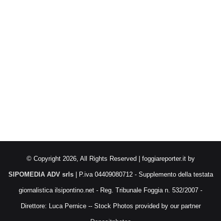
© Copyright 2026, All Rights Reserved | foggiareporter.it by
SIPOMEDIA ADV srls
| P.iva 04409080712 - Supplemento della testata
giornalistica ilsipontino.net - Reg. Tribunale Foggia n. 532/2007 -
Direttore: Luca Pernice -- Stock Photos provided by our partner