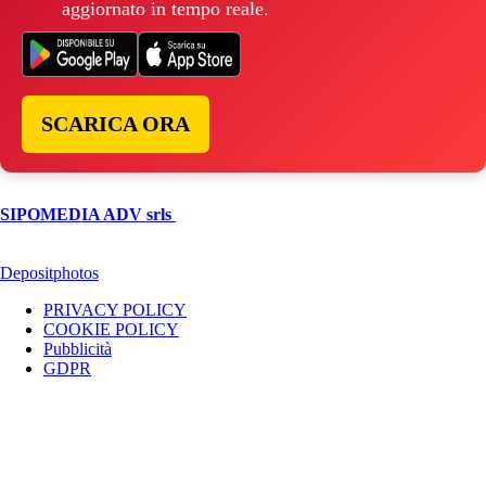
aggiornato in tempo reale.
SCARICA ORA
© Copyright 2026, All Rights Reserved | foggiareporter.it by
SIPOMEDIA ADV srls
| P.iva 04409080712 - Supplemento della
testata giornalistica ilsipontino.net - Reg. Tribunale Foggia n. 532/2007
- Direttore: Luca Pernice -- Stock Photos provided by our partner
Depositphotos
PRIVACY POLICY
COOKIE POLICY
Pubblicità
GDPR