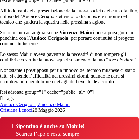
[esi adrotate group="1" cache="public" ttl="0"]
All’indomani della presentazione della nuova società del club ofantino,
i tifosi dell’Audace Cerignola attendono di conoscere il nome del
tecnico che guiderà la squadra nella prossima stagione.
Sono in tanti ad augurarsi che
Vincenzo Maiuri
possa proseguire in
panchina con l’
Audace Cerignola
, per portare continuità al progetto
cominciato insieme.
Lo stesso Maiuri aveva paventato la necessità di non rompere gli
equilibri e costruire la nuova squadra partendo da uno “
zoccolo duro
”.
Nonostante i presupposti per un rinnovo del tecnico milanese ci siano
tutti, si attende l’ufficialità nei prossimi giorni, quando le parti si
incontreranno per definire i dettagli dell’eventuale accordo.
[esi adrotate group="1" cache="public" ttl="0"]
Tags
Audace Cerignola
Vincenzo Maiuri
Cristiana Lenoci
28 Maggio 2026
Il Sipontino è anche su Mobile!
Scarica l’app e resta sempre