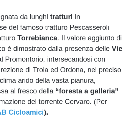
egnata da lunghi
tratturi
in
se del famoso tratturo Pescasseroli –
atturo
Torrebianca
. Il valore aggiunto di
tico è dimostrato dalla presenza delle
Vie
al Promontorio, intersecandosi con
irezione di Troia ed Ordona, nel preciso
 clima arido della vasta pianura,
ssa al fresco della
“foresta a galleria”
amazione del torrente Cervaro. (Per
AB Cicloamici
).