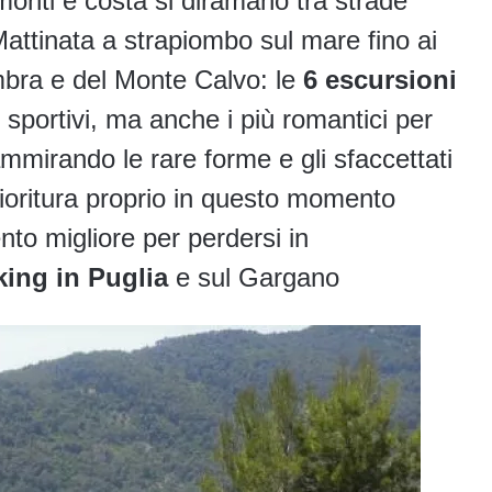
 monti e costa si diramano tra strade
Mattinata a strapiombo sul mare fino ai
Umbra e del Monte Calvo: le
6 escursioni
 sportivi, ma anche i più romantici per
mmirando le rare forme e gli sfaccettati
 fioritura proprio in questo momento
nto migliore per perdersi in
king in Puglia
e sul Gargano