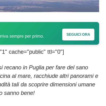
SEGUICI ORA
arriva sempre per primo.
"1" cache="public" ttl="0"]
 si recano in Puglia per fare del sano
cina al mare, racchiude altri panorami e
ondità tali da scoprire dimensioni umane
 lo sanno bene!