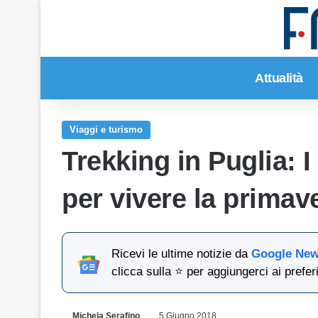
Attualità
Viaggi e turismo
Trekking in Puglia: I
per vivere la primav
Ricevi le ultime notizie da
Google Ne
clicca sulla ⭐ per aggiungerci ai preferi
Michela Serafino
5 Giugno 2018