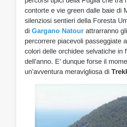
percorsi tipici della Puglia che tra
contorte e vie green dalle baie di 
silenziosi sentieri della Foresta 
di
Gargano Natour
attrarranno gli
percorrere piacevoli passeggiate a
colori delle orchidee selvatiche in
dell’anno. E’ dunque forse il mome
un’avventura meravigliosa di
Trek