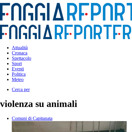
Attualità
Cronaca
Spettacolo
Sport
Eventi
Politica
Meteo
Cerca per
violenza su animali
Comuni di Capitanata