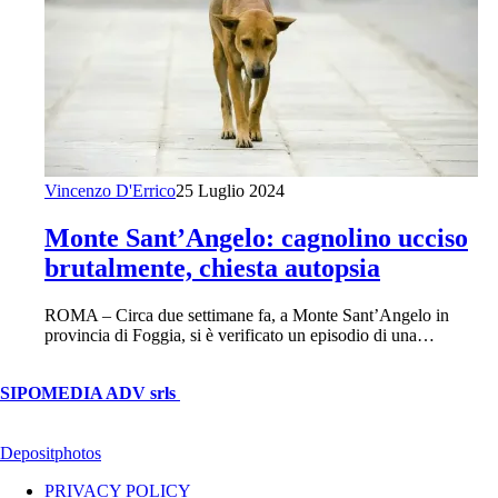
Vincenzo D'Errico
25 Luglio 2024
Monte Sant’Angelo: cagnolino ucciso
brutalmente, chiesta autopsia
ROMA – Circa due settimane fa, a Monte Sant’Angelo in
provincia di Foggia, si è verificato un episodio di una…
© Copyright 2026, All Rights Reserved | foggiareporter.it by
SIPOMEDIA ADV srls
| P.iva 04409080712 - Supplemento della
testata giornalistica ilsipontino.net - Reg. Tribunale Foggia n. 532/2007
- Direttore: Luca Pernice -- Stock Photos provided by our partner
Depositphotos
PRIVACY POLICY