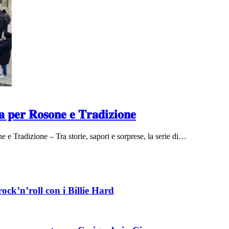
𝐢𝐚 𝐩𝐞𝐫 𝐑𝐨𝐬𝐨𝐧𝐞 𝐞 𝐓𝐫𝐚𝐝𝐢𝐳𝐢𝐨𝐧𝐞
 e Tradizione – Tra storie, sapori e sorprese, la serie di…
ock’n’roll con i Billie Hard