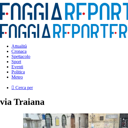
Attualità
Cronaca
Spettacolo
Sport
Eventi
Politica
Meteo
Cerca per
via Traiana