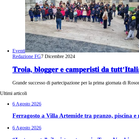
Eventi
Redazione FG
7 Dicembre 2024
𝐓𝐫𝐨𝐢𝐚, 𝐛𝐥𝐨𝐠𝐠𝐞𝐫 𝐞 𝐜𝐚𝐦𝐩𝐞𝐫𝐢𝐬𝐭𝐢 𝐝𝐚 𝐭𝐮𝐭𝐭’𝐈𝐭𝐚𝐥
Grande successo di partecipazione per la prima giornata di Rosone
Ultimi articoli
6 Agosto 2026
Ferragosto a Villa Artemide tra pranzo, piscina e r
6 Agosto 2026