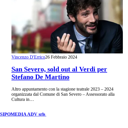
Vincenzo D'Errico
26 Febbraio 2024
San Severo, sold out al Verdi per
Stefano De Martino
Altro appuntamento con la stagione teatrale 2023 – 2024
organizzata dal Comune di San Severo – Assessorato alla
Cultura in…
© Copyright 2026, All Rights Reserved | foggiareporter.it by
SIPOMEDIA ADV srls
| P.iva 04409080712 - Supplemento della
testata giornalistica ilsipontino.net - Reg. Tribunale Foggia n. 532/2007
- Direttore: Luca Pernice -- Stock Photos provided by our partner