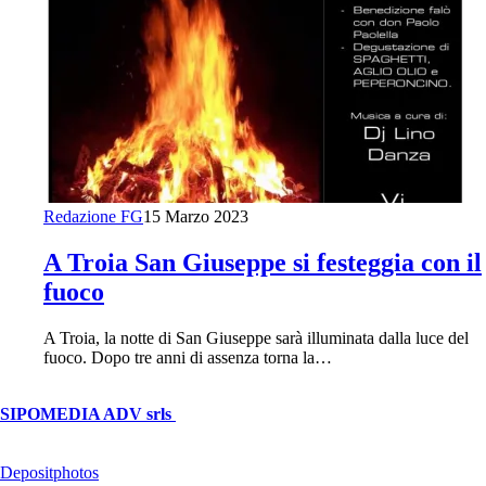
Redazione FG
15 Marzo 2023
A Troia San Giuseppe si festeggia con il
fuoco
A Troia, la notte di San Giuseppe sarà illuminata dalla luce del
fuoco. Dopo tre anni di assenza torna la…
© Copyright 2026, All Rights Reserved | foggiareporter.it by
SIPOMEDIA ADV srls
| P.iva 04409080712 - Supplemento della
testata giornalistica ilsipontino.net - Reg. Tribunale Foggia n. 532/2007
- Direttore: Luca Pernice -- Stock Photos provided by our partner
Depositphotos