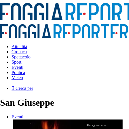
Attualità
Cronaca
Spettacolo
Sport
Eventi
Politica
Meteo
Cerca per
San Giuseppe
Eventi