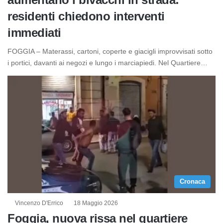
residenti chiedono interventi
immediati
FOGGIA – Materassi, cartoni, coperte e giacigli improvvisati sotto
i portici, davanti ai negozi e lungo i marciapiedi. Nel Quartiere…
Cronaca
Vincenzo D'Errico
18 Maggio 2026
Foggia, nuova rissa nel quartiere