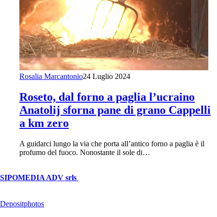
Rosalia Marcantonio
24 Luglio 2024
Roseto, dal forno a paglia l’ucraino
Anatolij sforna pane di grano Cappelli
a km zero
A guidarci lungo la via che porta all’antico forno a paglia è il
profumo del fuoco. Nonostante il sole di…
© Copyright 2026, All Rights Reserved | foggiareporter.it by
SIPOMEDIA ADV srls
| P.iva 04409080712 - Supplemento della
testata giornalistica ilsipontino.net - Reg. Tribunale Foggia n. 532/2007
- Direttore: Luca Pernice -- Stock Photos provided by our partner
Depositphotos