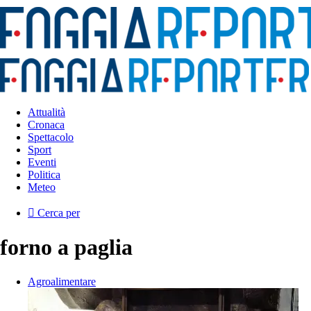
Attualità
Cronaca
Spettacolo
Sport
Eventi
Politica
Meteo
Cerca per
forno a paglia
Agroalimentare