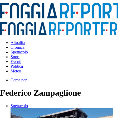
Attualità
Cronaca
Spettacolo
Sport
Eventi
Politica
Meteo
Cerca per
Federico Zampaglione
Spettacolo