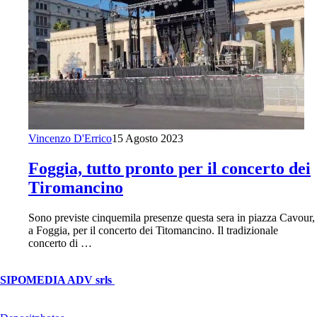
Vincenzo D'Errico
15 Agosto 2023
Foggia, tutto pronto per il concerto dei
Tiromancino
Sono previste cinquemila presenze questa sera in piazza Cavour,
a Foggia, per il concerto dei Titomancino. Il tradizionale
concerto di …
© Copyright 2026, All Rights Reserved | foggiareporter.it by
SIPOMEDIA ADV srls
| P.iva 04409080712 - Supplemento della
testata giornalistica ilsipontino.net - Reg. Tribunale Foggia n. 532/2007
- Direttore: Luca Pernice -- Stock Photos provided by our partner