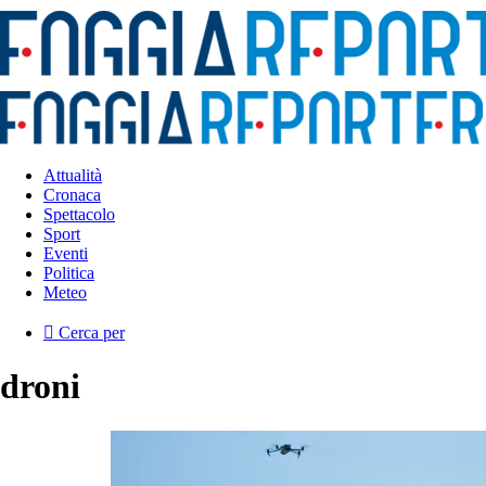
Attualità
Cronaca
Spettacolo
Sport
Eventi
Politica
Meteo
Cerca per
droni