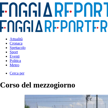
Attualità
Cronaca
Spettacolo
Sport
Eventi
Politica
Meteo
Cerca per
Corso del mezzogiorno