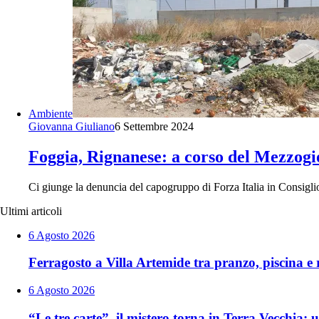
Ambiente
Giovanna Giuliano
6 Settembre 2024
Foggia, Rignanese: a corso del Mezzogio
Ci giunge la denuncia del capogruppo di Forza Italia in Consigl
Ultimi articoli
6 Agosto 2026
Ferragosto a Villa Artemide tra pranzo, piscina e r
6 Agosto 2026
“Le tre carte”, il mistero torna in Terra Vecchia