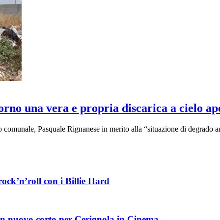
rno una vera e propria discarica a cielo ap
io comunale, Pasquale Rignanese in merito alla “situazione di degrado
ock’n’roll con i Billie Hard
: un nuovo corto per Cerignola in Cinema