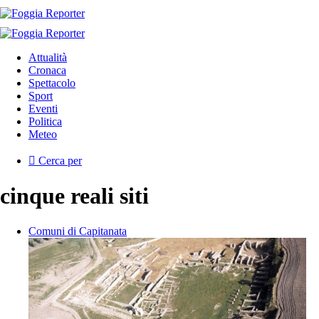
Attualità
Cronaca
Spettacolo
Sport
Eventi
Politica
Meteo
Cerca per
cinque reali siti
Comuni di Capitanata