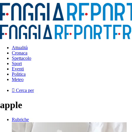
Attualità
Cronaca
Spettacolo
Sport
Eventi
Politica
Meteo
Cerca per
apple
Rubriche