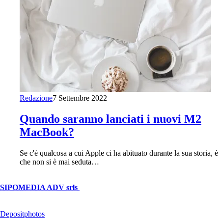
Redazione
7 Settembre 2022
Quando saranno lanciati i nuovi M2
MacBook?
Se c'è qualcosa a cui Apple ci ha abituato durante la sua storia, è
che non si è mai seduta…
© Copyright 2026, All Rights Reserved | foggiareporter.it by
SIPOMEDIA ADV srls
| P.iva 04409080712 - Supplemento della
testata giornalistica ilsipontino.net - Reg. Tribunale Foggia n. 532/2007
- Direttore: Luca Pernice -- Stock Photos provided by our partner
Depositphotos