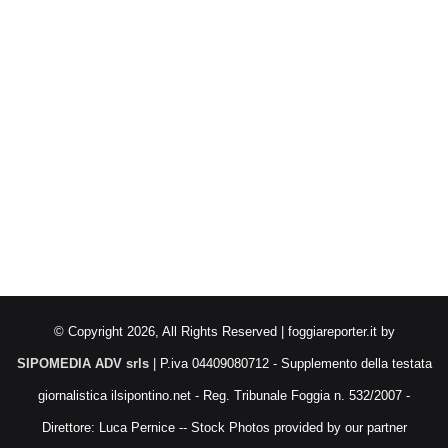
© Copyright 2026, All Rights Reserved | foggiareporter.it by
SIPOMEDIA ADV srls
| P.iva 04409080712 - Supplemento della testata
giornalistica ilsipontino.net - Reg. Tribunale Foggia n. 532/2007 -
Direttore: Luca Pernice -- Stock Photos provided by our partner