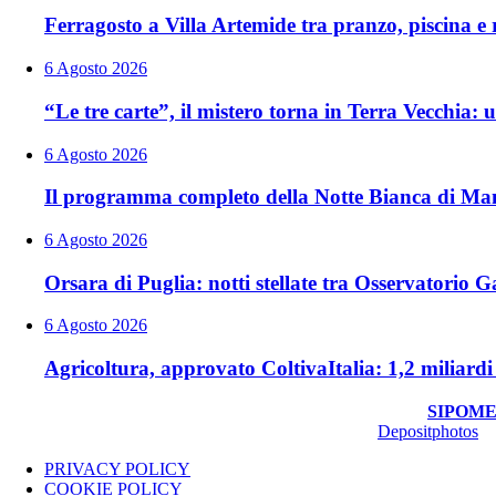
Ferragosto a Villa Artemide tra pranzo, piscina e r
6 Agosto 2026
“Le tre carte”, il mistero torna in Terra Vecchia
6 Agosto 2026
Il programma completo della Notte Bianca di Man
6 Agosto 2026
Orsara di Puglia: notti stellate tra Osservatorio Ga
6 Agosto 2026
Agricoltura, approvato ColtivaItalia: 1,2 miliardi 
© Copyright 2026, All Rights Reserved | foggiareporter.it by
SIPOME
Luca Pernice -- Stock Photos provided by our partner
Depositphotos
PRIVACY POLICY
COOKIE POLICY