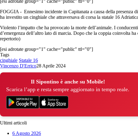
[esi adrotate group="1" cache="public" ttl="0"]
FOGGIA - Ennesimo incidente in Capitanata a causa della presenza di ci
ha investito un cinghiale che attraversava di corsa la statale 16 Adriatica
Violento l’impatto che ha provocato la morte dell’animale. I conducenti 
d’emergenza dell’altro lato di marcia. Dopo che la coppia coinvolta ha ch
repertorio)
[esi adrotate group="1" cache="public" ttl="0"]
Tags
cinghiale
Statale 16
Vincenzo D'Errico
28 Aprile 2024
Il Sipontino è anche su Mobile!
Scarica l’app e resta sempre aggiornato in tempo reale.
Ultimi articoli
6 Agosto 2026