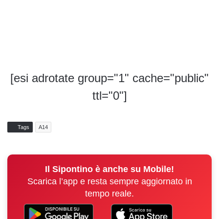
[esi adrotate group="1" cache="public"
ttl="0"]
Tags
A14
Il Sipontino è anche su Mobile!
Scarica l’app e resta sempre aggiornato in
tempo reale.