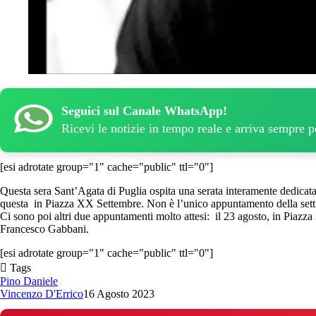
Seguici sul Canale WhatsApp!
Ricevi le notizie in tempo reale e arriva sempre 
[esi adrotate group="1" cache="public" ttl="0"]
Questa sera Sant’Agata di Puglia ospita una serata interamente dedicata
questa in Piazza XX Settembre. Non è l’unico appuntamento della setti
Ci sono poi altri due appuntamenti molto attesi: il 23 agosto, in Piaz
Francesco Gabbani.
[esi adrotate group="1" cache="public" ttl="0"]
Tags
Pino Daniele
Vincenzo D'Errico
16 Agosto 2023