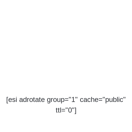
[esi adrotate group="1" cache="public"
ttl="0"]