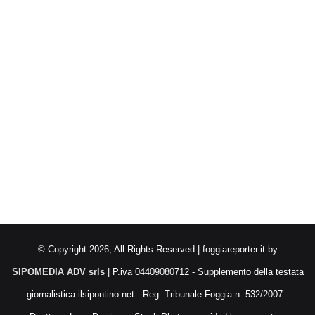
© Copyright 2026, All Rights Reserved | foggiareporter.it by
SIPOMEDIA ADV srls
| P.iva 04409080712 - Supplemento della testata
giornalistica ilsipontino.net - Reg. Tribunale Foggia n. 532/2007 -