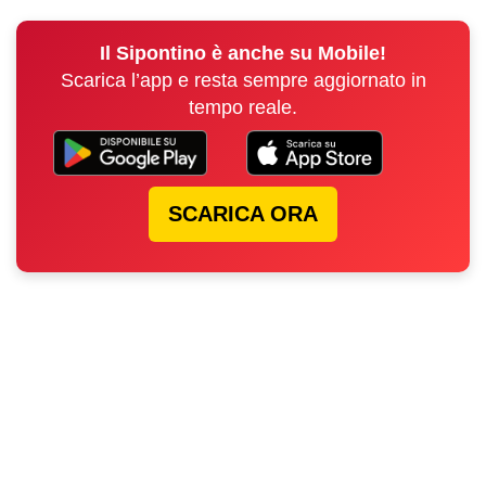
Il Sipontino è anche su Mobile!
Scarica l’app e resta sempre aggiornato in
tempo reale.
SCARICA ORA