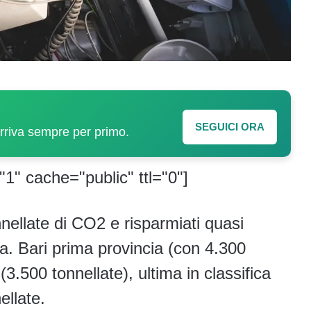
SEGUICI ORA
arriva sempre per primo.
"1" cache="public" ttl="0"]
nnellate di CO2 e risparmiati quasi
a. Bari prima provincia (con 4.300
.500 tonnellate), ultima in classifica
ellate.