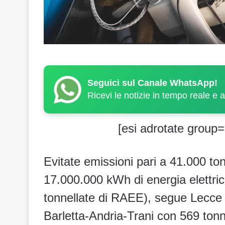
Seguici sul Canale WhatsApp!
Ricevi le notizie in tempo reale e 
[esi adrotate group=
Evitate emissioni pari a 41.000 to
17.000.000 kWh di energia elettric
tonnellate di RAEE), segue Lecce (3
Barletta-Andria-Trani con 569 tonn