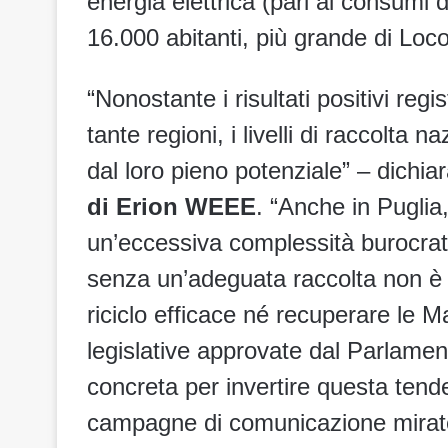
energia elettrica (pari ai consumi 
16.000 abitanti, più grande di Loc
“Nonostante i risultati positivi reg
tante regioni, i livelli di raccolta
dal loro pieno potenziale” – dichia
di Erion WEEE
. “Anche in Puglia,
un’eccessiva complessità burocrati
senza un’adeguata raccolta non è 
riciclo efficace né recuperare le M
legislative approvate dal Parlamen
concreta per invertire questa tend
campagne di comunicazione mirate 